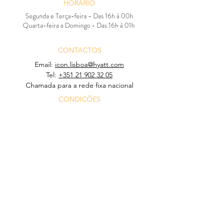
HORÁRIO
Segunda e Terça-feira - Das 16h à 00h
Quarta-feira a Domingo - Das 16h à 01h
CONTACTOS
Email:
icon.lisboa@hyatt.com
Tel:
+351 21 902 32 05
Chamada para a rede fixa nacional
CONDIÇÕES
Informações
© 2024 ICON BAR & ROOFTOP by HYATT REGENCY
LISBOA