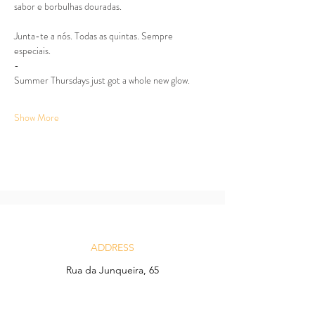
sabor e borbulhas douradas.
Junta-te a nós. Todas as quintas. Sempre 
especiais.
-
Summer Thursdays just got a whole new glow.
Show More
ADDRESS
Rua da Junqueira, 65
Lisbon, Portugal, 1300-343